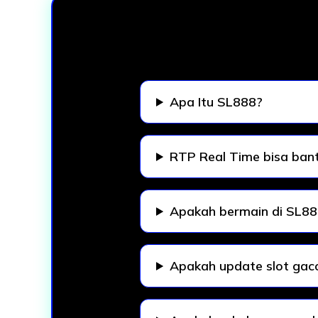
Apa Itu SL888?
RTP Real Time bisa ban
Apakah bermain di SL88
Apakah update slot gaco