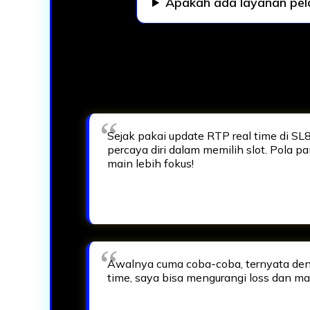
Apakah ada layanan pel
Sejak pakai update RTP real time di SL8
percaya diri dalam memilih slot. Pola
main lebih fokus!
Awalnya cuma coba-coba, ternyata den
time, saya bisa mengurangi loss dan mai